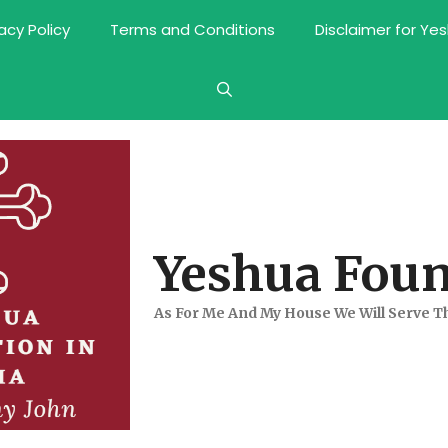
vacy Policy
Terms and Conditions
Disclaimer for Ye
Yeshua Foun
As For Me And My House We Will Serve T