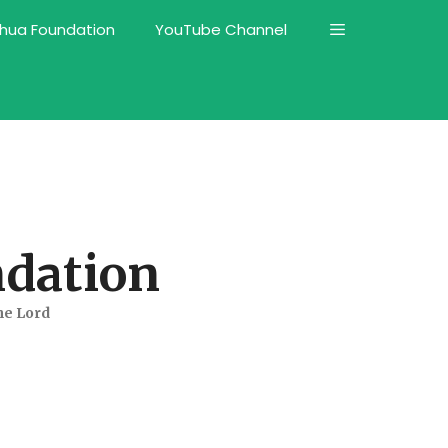
shua Foundation
YouTube Channel
dation
he Lord